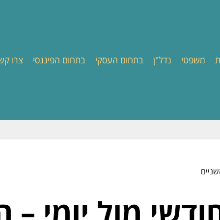
ת
משפטי
נדל"ן
בתחום העסקי
בתחום הפיננסי
צרו קש
שניים
ודשי מול יומי – ה