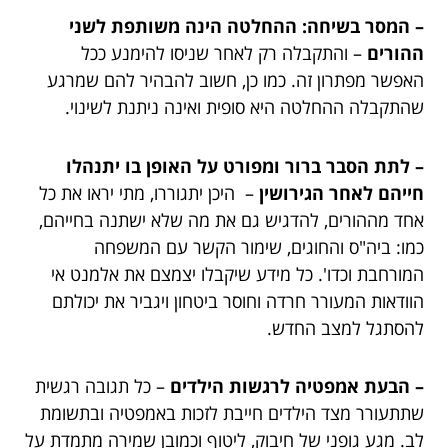
– המסר בשיחה: ההחלטה הינה משותפת לשני
ההורים
– והתקבלה רק לאחר שניסו להימנע ככל
האפשר מפתרון זה. כמו כן, חשוב להבהיר להם שמרגע
שהתקבלה ההחלטה היא סופית ואינה ניתנת לשינוי.
– לתת הסבר ברור ומפורט על האופן בו יתנהלו
חייהם לאחר הגירושין
– היכן יתגוררו, מתי יראו את כל
אחד מההורים, להדגיש גם את מה שלא ישתנה בחייהם,
כמו: ביה"ס והחוגים, שימור הקשר עם המשפחה
המורחבת וכדו'. כל מידע שיקבלו יצמצם את אלמנט אי
הוודאות המעורר חרדה וחוסר ביטחון ויגביר את יכולתם
להסתגל למצב החדש.
– הבעת אמפטיה לרגשות הילדים
– כל תגובה רגשית
שתתעורר מצד הילדים חייבת לזכות באמפטיה ובתשומת
לב. מגע גופני של חיבוק, ליטוף וכמובן שמירה מתמדת על