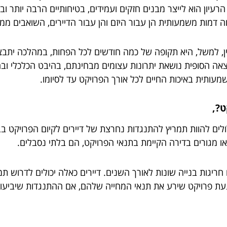
עיון הוא לייצר מבנים חזקים ועמידים, בטיחותיים הרבה יותר ו
 דמות משמעותית הן עבור היזם והן עבור הדיירים, השואבים ממנו
 בפועל של ביצוע פרויקט תמ"א 38 בבניין, למשל, היא תקופה של כמה חודשים לכל הפחו
אה הסופית נושאת יתרונות עצומים מבחינתם, בהיבט הכלכלי ובה
שמעותית באיכות החיים לכל אורך הפרויקט עד לסיומו.
ט?,
ם להוות תמריץ להתנגדות נחרצת של דיירים לקיום הפרויקט בבניין
 או מגורים בדירה הקיימת בתנאי הפרויקט, הם בלתי נסבלים.
ו חריגות בנייה שונות לאורך השנים. דיירים כאלה יכולים לדרוש
ת פרויקט שירע את תנאי המחייה שלהם, אם ההתנגדות שיביעו י