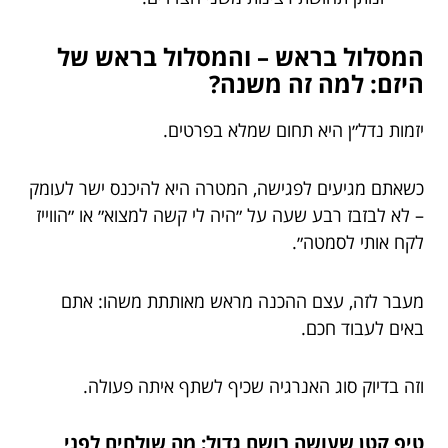
המסלול בראש – והמסלול בראש של
היזם: למה זה משנה?
יזמות נדל״ן היא תחום שמלא בפרטים.
כשאתם מגיעים לפגישה, המטרה היא להיכנס ישר לעומק
– לא לבזבז רבע שעה על ״היה לי קשה למצוא״ או ״הווייז
לקח אותי לסמטה״.
מעבר לזה, עצם ההכנה מראש מאותתת משהו: אתם
באים לעבוד חכם.
וזה בדיוק סוג האנרגיה שכיף לשתף איתה פעולה.
טיפ קטן שעושה רושם גדול: מה שולחים לפני