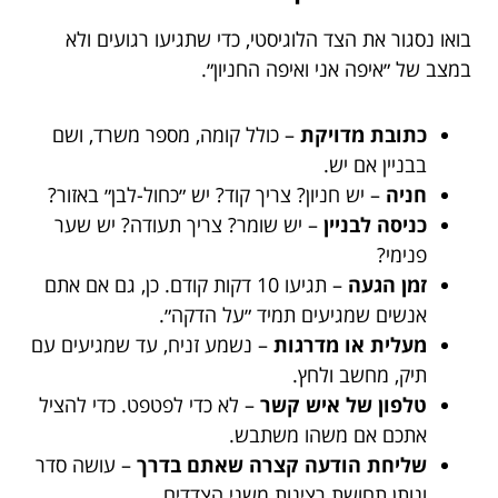
בואו נסגור את הצד הלוגיסטי, כדי שתגיעו רגועים ולא
במצב של ״איפה אני ואיפה החניון״.
כתובת מדויקת
– כולל קומה, מספר משרד, ושם
בבניין אם יש.
חניה
– יש חניון? צריך קוד? יש ״כחול-לבן״ באזור?
כניסה לבניין
– יש שומר? צריך תעודה? יש שער
פנימי?
זמן הגעה
– תגיעו 10 דקות קודם. כן, גם אם אתם
אנשים שמגיעים תמיד ״על הדקה״.
מעלית או מדרגות
– נשמע זניח, עד שמגיעים עם
תיק, מחשב ולחץ.
טלפון של איש קשר
– לא כדי לפטפט. כדי להציל
אתכם אם משהו משתבש.
שליחת הודעה קצרה שאתם בדרך
– עושה סדר
ונותן תחושת רצינות משני הצדדים.