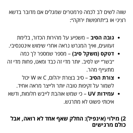
שווה לשים לב לכמה פרמטרים שמגלים אם מדובר בדשא
רציני או ב״תחפושת ירוקה״:
גובה הסיב
– משפיע על מהירות הכדור, בלימת
זעזועים, ואיך המגרש נראה אחרי שימוש אינטנסיבי.
דטקס (משקל סיב)
– מספר שמספר לך כמה
״בשר״ יש לסיב. יותר מדי זה כבד ומאט, פחות מדי זה
מתעייף מהר.
צורת הסיב
– סיב בצורת יהלום, C או W יכול
לשמור על זקיפות טובה יותר ולייצר מראה אחיד.
עמידות UV
– כי שמש אוהבת לייבש חלומות, ודשא
איכותי פשוט לא מתרגש.
2) מילוי (אינפיל): החלק שאף אחד לא רואה, אבל
כולם מרגישים